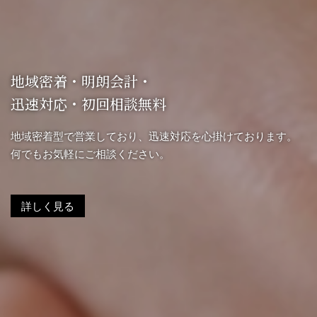
地域密着・明朗会計・
LINEからお問い合わせいただけます
迅速対応・初回相談無料
西尾市吉良町の林総合事務所
西尾市の総合事務所で唯一、事務所公式LINEからの
お問い合わせを受け付けております。お気軽にご利用くださ
地域密着型で営業しており、迅速対応を心掛けております。
相続登記・相続放棄・成年後見に関することは
い。
何でもお気軽にご相談ください。
お気軽にお問い合わせください。
詳しく見る
詳しく見る